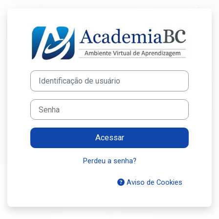
Ir para o conteúdo principal
Acesso a Acade
Identificação de usuário
Senha
Acessar
Perdeu a senha?
Aviso de Cookies